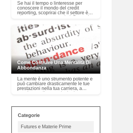
Se hai il tempo o linteresse per
conoscere il mondo del credit
reporting, scoprirai che il settore è
pieno di gergo e acronimi. Potresti
non capire cosa significano molti di
questi termini, ma ognuno ...
Come Costruire Una Mentalità Di
Abbondanza
La mente è uno strumento potente e
può cambiare drasticamente le tue
prestazioni nella tua carriera, a
scuola, e nelle tue relazioni
personali. Infatti, alcuni studi
mostrano come pensi possa avere
un...
Categorie
Futures e Materie Prime