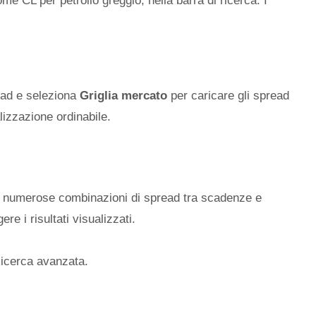
ome CL per petrolio greggio, nella barra di ricerca. I
ead e seleziona
Griglia mercato
per caricare gli spread
alizzazione ordinabile.
re numerose combinazioni di spread tra scadenze e
gere i risultati visualizzati.
Ricerca avanzata.