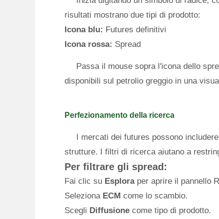
Inizia digitando un simbolo di radice, c
risultati mostrano due tipi di prodotto:
Icona blu:
Futures definitivi
Icona rossa:
Spread
Passa il mouse sopra l'icona dello spr
disponibili sul petrolio greggio in una visu
Perfezionamento della ricerca
I mercati dei futures possono include
strutture. I filtri di ricerca aiutano a restrin
Per filtrare gli spread:
Fai clic su
Esplora
per aprire il pannello 
Seleziona
ECM
come lo scambio.
Scegli
Diffusione
come tipo di prodotto.