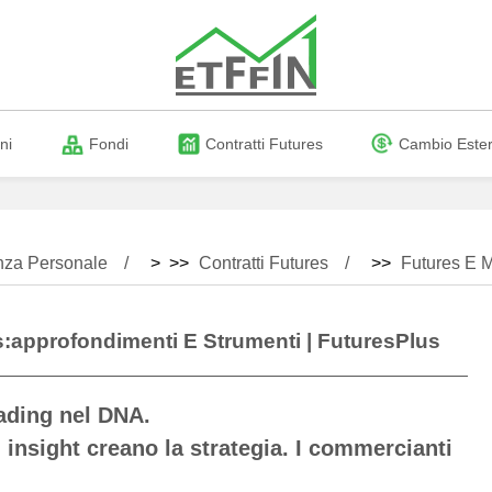
ni
Fondi
Contratti Futures
Cambio Este
nza Personale
> >>
Contratti Futures
>>
Futures E M
:approfondimenti E Strumenti | FuturesPlus
rading nel DNA.
i insight creano la strategia. I commercianti