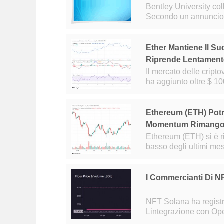
Bentley University col
Secondo un annuncio p
contabilità e finanza
Ether Mantiene Il Su
Riprende Lentament
Il mercato delle cript
ha aggiunto oltre $ 10
ultime 24 or
Ethereum (ETH) Potr
Momentum Rimangon
Ethereum (ETH) si è ri
basso degli ultimi me
sulla base degli indi
I Commercianti Di N
NFT Solana ha registra
Lintegrazione con Ope
prossime allo zero e b