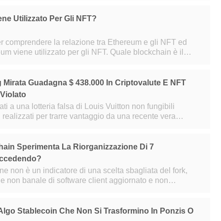
ne Utilizzato Per Gli NFT?
r comprendere la relazione tra Ethereum e gli NFT ed
utilizzato per gli NFT. Quale blockchain è il
migliore per gli NFT? Quando scegli una blockcha
g Mirata Guadagna $ 438.000 In Criptovalute E NFT
Violato
ti a una lotteria falsa di Louis Vuitton non fungibili
 realizzati per trarre vantaggio da una recente vera
eple e il marchio di moda
in Sperimenta La Riorganizzazione Di 7
uccedendo?
e non è un indicatore di una scelta sbagliata del fork,
non banale di software client aggiornato e non
ito Preston Van Loon, sviluppator
 Algo Stablecoin Che Non Si Trasformino In Ponzis O