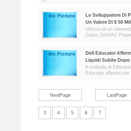
rialzo per testare ult
Lo Sviluppatore Di P
Un Valore Di $ 50 Mi
Utilizzo di un intermediario di fiducia Lo svi
Dubai, DAMAC Properti
criptovaluta per un val
Defi Educator Affer
Liquidi Subito Dopo
Il contratto di Ethereu
Educator afferma che l
4 giugno 2022, la pag
NextPage
LastPage
3
4
5
6
7