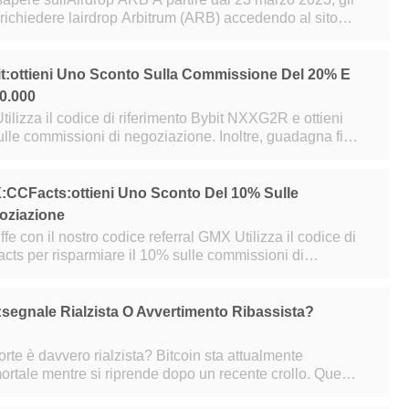
 richiedere lairdrop Arbitrum (ARB) accedendo al sito
rum e collegando un port
it:ottieni Uno Sconto Sulla Commissione Del 20% E
0.000
lle commissioni di negoziazione. Inoltre, guadagna fino
a 30.000 USDT in bonus. Tieni presente che
:CCFacts:ottieni Uno Sconto Del 10% Sulle
oziazione
 il nostro codice referral GMX Utilizza il codice di
ts per risparmiare il 10% sulle commissioni di
 la vita. Questo codice fu
:segnale Rialzista O Avvertimento Ribassista?
ro rialzista? Bitcoin sta attualmente
rtale mentre si riprende dopo un recente crollo. Questa
croce della morte è davvero rialzista? Mentre il me