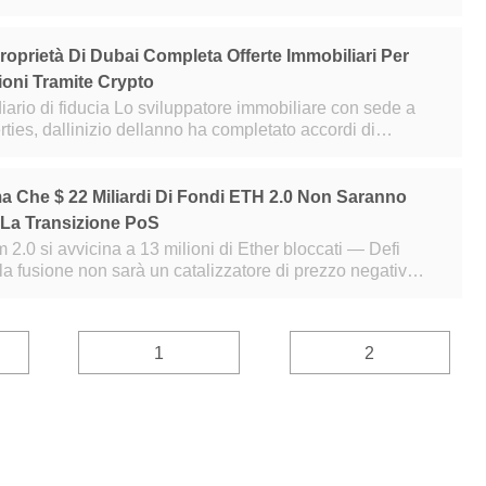
eriormente $ 2000. Ma fin
roprietà Di Dubai Completa Offerte Immobiliari Per
lioni Tramite Crypto
luppatore immobiliare con sede a
es, dallinizio dellanno ha completato accordi di
ore di $ 50 milioni, ha aff
ma Che $ 22 Miliardi Di Fondi ETH 2.0 Non Saranno
 La Transizione PoS
m 2.0 si avvicina a 13 milioni di Ether bloccati — Defi
a fusione non sarà un catalizzatore di prezzo negativo Il
ina web di ethersca
1
2