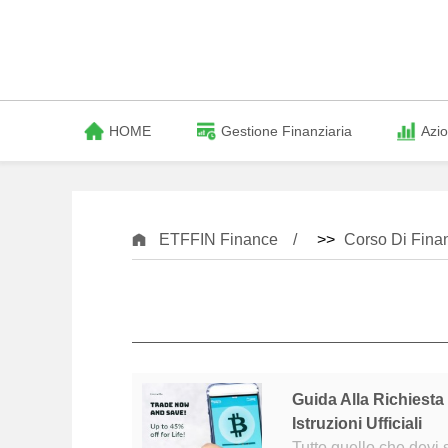
HOME
Gestione Finanziaria
Azio
ETFFIN Finance
>>
Corso Di Fina
Guida Alla Richiesta
Istruzioni Ufficiali
Tutto quello che devi sapere sullAird