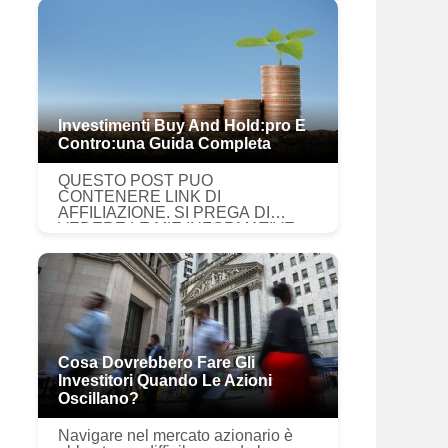
dei nostri esperti non si...
Investimenti Buy And Hold:pro E
Contro:una Guida Completa
QUESTO POST PUÒ
CONTENERE LINK DI
AFFILIAZIONE. SI PREGA DI
VEDERE LE MIE INFORMATIVE.
PER MAGGIORI INFORMAZIONI.
Si discute molto sulla strategia di
investimento buy and hold. Alcune
persone ne son...
Cosa Dovrebbero Fare Gli
Investitori Quando Le Azioni
Oscillano?
Navigare nel mercato azionario è