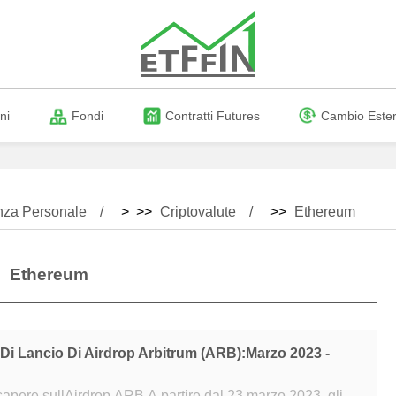
ni
Fondi
Contratti Futures
Cambio Este
nza Personale
> >>
Criptovalute
>>
Ethereum
Ethereum
 Di Lancio Di Airdrop Arbitrum (ARB):marzo 2023 -
rop ARB A partire dal 23 marzo 2023, gli