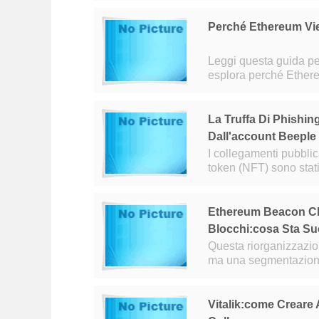
Perché Ethereum Vie
Leggi questa guida pe
esplora perché Ethereum viene 
La Truffa Di Phishin
Dall'account Beeple 
I collegamenti pubblica
token (NFT) sono stati
collaborazione tra Be
Ethereum Beacon Cha
Blocchi:cosa Sta S
Questa riorganizzazion
ma una segmentazione 
aggiornato, ha sugger
Vitalik:come Creare