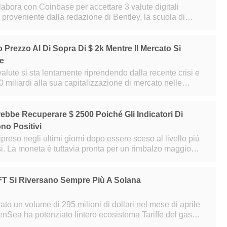
labora con Coinbase per accettare 3 valute digitali
roveniente dalla redazione di Bentley, la scuola di
 ha collaborato con Coinbase pe
o Prezzo Al Di Sopra Di $ 2k Mentre Il Mercato Si
e
ovalute si sta lentamente riprendendo dalla recente crisi e
0 miliardi alla sua capitalizzazione di mercato nelle
e. Il più ampio mercato delle
ebbe Recuperare $ 2500 Poiché Gli Indicatori Di
o Positivi
preso negli ultimi giorni dopo essere sceso al livello più
si. La moneta è tuttavia pronta per un rimbalzo maggiore
catori di momentum.
FT Si Riversano Sempre Più A Solana
to un volume di 295 milioni di dollari nel mese di aprile
nSea ha potenziato lintero ecosistema Tariffe del gas
asse barriere allingres