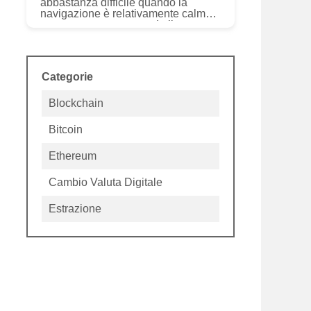
abbastanza difficile quando la
navigazione è relativamente calma,
come questanno, quando il mercato
è di nuovo verde brillante e flirta con
livelli record. Quando le...
Categorie
Blockchain
Bitcoin
Ethereum
Cambio Valuta Digitale
Estrazione