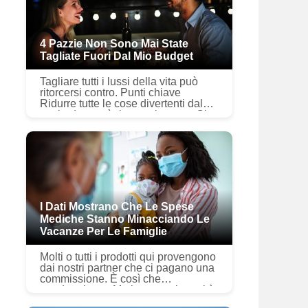
4 Pazzie Non Sono Mai State
Tagliate Fuori Dal Mio Budget
Tagliare tutti i lussi della vita può
ritorcersi contro. Punti chiave
Ridurre tutte le cose divertenti dal
tuo budget può ritorcersi contro. Ci
sono alcune pazzie a cui non
rinuncerò. Ciò include,...
I Dati Mostrano Che Le Spese
Mediche Stanno Minacciando Le
Vacanze Per Le Famiglie
Molti o tutti i prodotti qui provengono
dai nostri partner che ci pagano una
commissione. È così che
guadagniamo. Ma la nostra integrità
editoriale garantisce che le opinioni