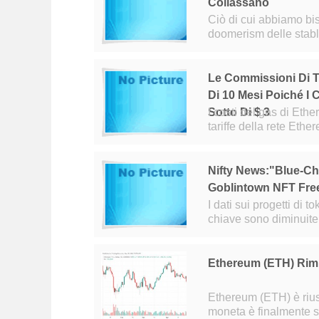
Collassano
Ciò di cui abbiamo bis
doomerism delle stable
Le Commissioni Di T
Di 10 Mesi Poiché I 
Sotto Di $ 3
I costi del gas di Ethe
tariffe della rete Eth
alle 12:00. (ET) dome
Nifty News:"Blue-Ch
Goblintown NFT Fre
I dati sui progetti di 
chiave sono diminuite 
nellulti
Ethereum (ETH) Rimb
Ethereum (ETH) è rius
moneta è finalmente sa