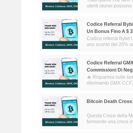
utenti idonei possono
Web ufficiale di Arbit
Codice Referral Byb
Un Bonus Fino A $ 3
Codice referral Bybit Utilizza il codice di riferimento Bybit NXXG2R e ottieni
uno sconto del 20% su
Codice Referral GMX
Commissioni Di Neg
🔥 Risparmia sulle tariffe con
riferimento GMX CCFac
negoziazione per tutta
Bitcoin Death Cross
Questa Croce della Morte è davve
formando una croce mo