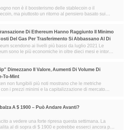
ogno non è il boosterismo delle stablecoin o il
coin, ma piuttosto un ritorno al pensiero basato sui
principi, ha sottolineato Vitalik Buterin. Il co-fon
ransazione Di Ethereum Hanno Raggiunto Il Minimo
Costi Del Gas Per Trasferimento Si Abbassano Al Di
reum scendono ai livelli più bassi da luglio 2021 Le
ereum sono le più economiche in oltre dieci mesi e intorno
nica, la commissione
ip" Dimezzano Il Valore, Aumenti Di Volume Di
e-To-Mint
token non fungibili più noti mostrano che le metriche
con i prezzi minimi e la capitalizzazione di mercato
mo mese. Negli ultimi 30 giorni le rac
alza A $ 1900 – Può Andare Avanti?
cito a vedere una forte ripresa questa settimana. La
lita al di sopra di $ 1900 e potrebbe esserci ancora più