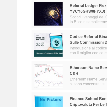
Referral Ledger Flex
YVCY6GRW0FYXJ)
Scopri i vantaggi del Crypto Refer
in Bitcoin sempliceme
il 9 novembre 2024, i
Codice Referral Bin
Sulle Commissioni D
Introduzione al codice referra
con il miglior codice
esclusivi come un bon
Ethereum Name Servi
C&H
Ethereum Name Service 
si sono concentrati su
scambiato a $ 17,43, 
Finance School Bent
Criptovaluta Per Le 