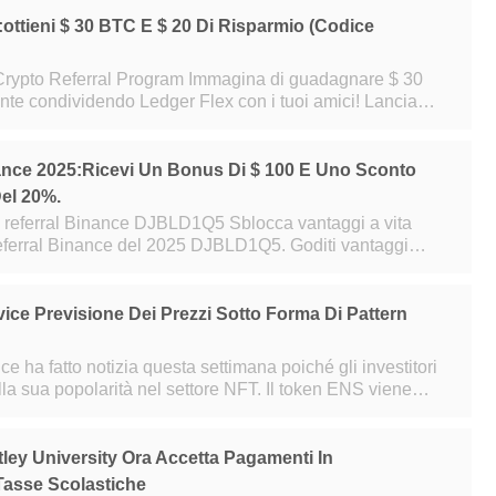
:ottieni $ 30 BTC E $ 20 Di Risparmio (codice
ral Program Immagina di guadagnare $ 30
nte condividendo Ledger Flex con i tuoi amici! Lanciato
l programma Ledger Flex Ref
ance 2025:ricevi Un Bonus Di $ 100 E Uno Sconto
el 20%.
l Binance DJBLD1Q5 Sblocca vantaggi a vita
 referral Binance del 2025 DJBLD1Q5. Goditi vantaggi
us di iscrizione di $ 100 USDT
ce Previsione Dei Prezzi Sotto Forma Di Pattern
ha fatto notizia questa settimana poiché gli investitori
lla sua popolarità nel settore NFT. Il token ENS viene
che è leggermente infer
ley University Ora Accetta Pagamenti In
Tasse Scolastiche