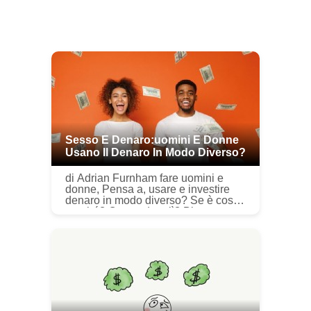
Sesso E Denaro:uomini E Donne
Usano Il Denaro In Modo Diverso?
di Adrian Furnham fare uomini e
donne, Pensa a, usare e investire
denaro in modo diverso? Se è così
perché? Osa andare lì? Bisogna
essere molto coraggiosi, fuorviato o
temerario vagare nella “diffe...