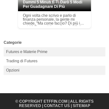
Dammi 5 Minuti E Ti Darò 5 Modi
Per Guadagnare Di Più
Ogni volta che scrivo e parlo di
finanza personale, la gente mi
chiede, “Ma come faccio? Di più i
soldi? Fare soldi non è così difficile.
Probabilmente stai facendo la tua
parte di denaro in quest...
Categorie
Futures e Materie Prime
Trading di Futures
Opzioni
© COPYRIGHT
ETFFIN.COM
| ALL RIGHTS
RESERVED |
CONTACT US
|
SITEMAP