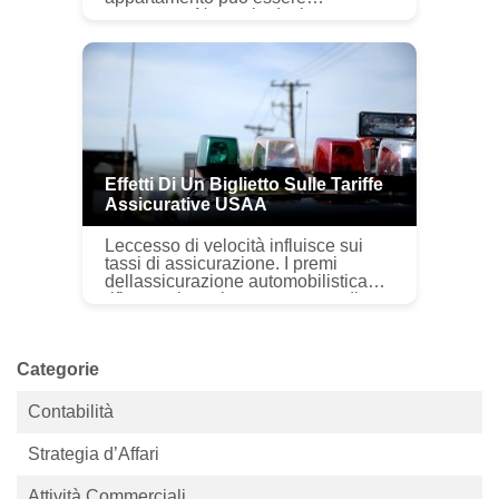
stressante. Non solo devi spostare
tutte le tue cose, ma devi anche
valutare limpatto dellaffitto sulle t...
Effetti Di Un Biglietto Sulle Tariffe
Assicurative USAA
Leccesso di velocità influisce sui
tassi di assicurazione. I premi
dellassicurazione automobilistica
riflettono le multe per eccesso di
velocità sulla polizza auto
dellassicurato. USAA Media
Relation...
Categorie
Contabilità
Strategia d’Affari
Attività Commerciali