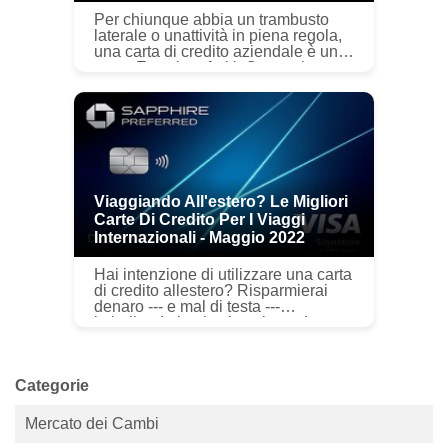
Per chiunque abbia un trambusto
laterale o unattività in piena regola,
una carta di credito aziendale è un
must. Ecco i preferiti. Come giovane
professionista, devi affrontare una
serie di sfide ...
Viaggiando All'estero? Le Migliori
Carte Di Credito Per I Viaggi
Internazionali - Maggio 2022
Hai intenzione di utilizzare una carta
di credito allestero? Risparmierai
denaro --- e mal di testa ---
imballando la plastica giusta. La
migliore carta di credito per i viaggi
internazionali è una Vi...
Categorie
Mercato dei Cambi