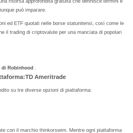
una risorsa approfondita gratuita che definisce termini e
hiunque può imparare.
ni ed ETF quotati nelle borse statunitensi, così come le
he il trading di criptovalute per una manciata di popolari
e di Robinhood
.
iattaforma:TD Ameritrade
dito su tre diverse opzioni di piattaforma:
ute con il marchio thinkorswim. Mentre ogni piattaforma