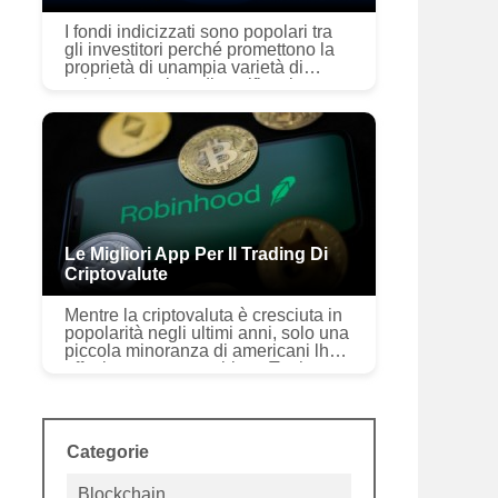
I fondi indicizzati sono popolari tra
gli investitori perché promettono la
proprietà di unampia varietà di
azioni, maggiore diversificazione e
minor rischio, di solito il tutto a un
prezzo contenuto. ...
Le Migliori App Per Il Trading Di
Criptovalute
Mentre la criptovaluta è cresciuta in
popolarità negli ultimi anni, solo una
piccola minoranza di americani lha
effettivamente scambiata. Tra le
criptovalute più popolari ci sono
Bitcoin, Ethereum e D...
Categorie
Blockchain