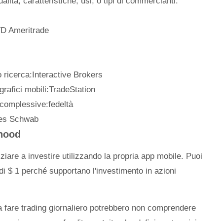
alità, caratteristiche, usi, o tipi di commercianti.
:TD Ameritrade
o ricerca:Interactive Brokers
grafici mobili:TradeStation
o complessive:fedeltà
les Schwab
nhood
ziare a investire utilizzando la propria app mobile. Puoi
di $ 1 perché supportano l'investimento in azioni
 fare trading giornaliero potrebbero non comprendere