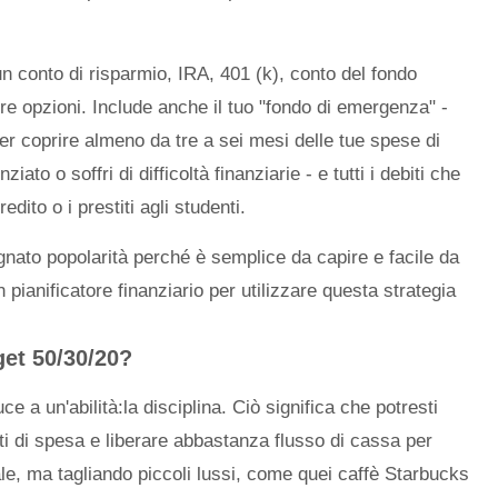
un conto di risparmio, IRA, 401 (k), conto del fondo
tre opzioni. Include anche il tuo "fondo di emergenza" -
r coprire almeno da tre a sei mesi delle tue spese di
iato o soffri di difficoltà finanziarie - e tutti i debiti che
edito o i prestiti agli studenti.
nato popolarità perché è semplice da capire e facile da
ianificatore finanziario per utilizzare questa strategia
get 50/30/20?
uce a un'abilità:la disciplina. Ciò significa che potresti
i di spesa e liberare abbastanza flusso di cassa per
le, ma tagliando piccoli lussi, come quei caffè Starbucks