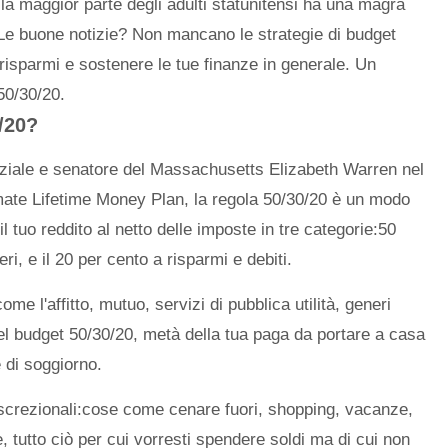
a maggior parte degli adulti statunitensi ha una magra
Le buone notizie? Non mancano le strategie di budget
 risparmi e sostenere le tue finanze in generale. Un
50/30/20.
/20?
nziale e senatore del Massachusetts Elizabeth Warren nel
imate Lifetime Money Plan, la regola 50/30/20 è un modo
 il tuo reddito al netto delle imposte in tre categorie:50
ri, e il 20 per cento a risparmi e debiti.
e l'affitto, mutuo, servizi di pubblica utilità, generi
del budget 50/30/20, metà della tua paga da portare a casa
 di soggiorno.
iscrezionali:cose come cenare fuori, shopping, vacanze,
 tutto ciò per cui vorresti spendere soldi ma di cui non