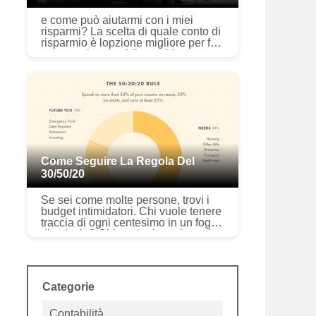
e come può aiutarmi con i miei
risparmi? La scelta di quale conto di
risparmio è lopzione migliore per far
crescere i tuoi soldi potrebbe
sembrare opprimente. Se vuoi avere
unidea di quanto i tuo...
Come Seguire La Regola Del
30/50/20
Se sei come molte persone, trovi i
budget intimidatori. Chi vuole tenere
traccia di ogni centesimo in un foglio
di calcolo? Chi vuole rinunciare ai
propri lussi preferiti? (Non il mio
Netflix!) Tutta...
Categorie
Contabilità