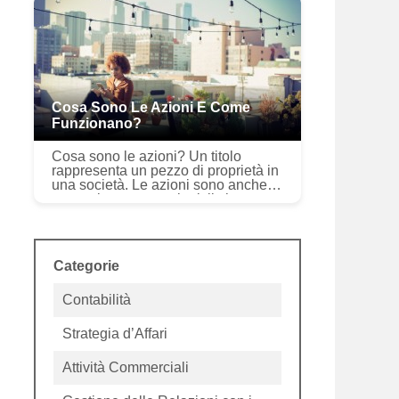
come Amazon o Apple, ma spesso
sono molto p...
Cosa Sono Le Azioni E Come
Funzionano?
Cosa sono le azioni? Un titolo
rappresenta un pezzo di proprietà in
una società. Le azioni sono anche
conosciute come azioni, il che
significa che chiunque li possieda
ha una partecipazione nelle pr...
Categorie
Contabilità
Strategia d’Affari
Attività Commerciali