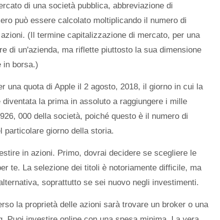
ercato di una società pubblica, abbreviazione di
ero può essere calcolato moltiplicando il numero di
azioni. (Il termine capitalizzazione di mercato, per una
ore di un'azienda, ma riflette piuttosto la sua dimensione
e in borsa.)
una quota di Apple il 2 agosto, 2018, il giorno in cui la
 diventata la prima in assoluto a raggiungere i mille
, 926, 000 della società, poiché questo è il numero di
particolare giorno della storia.
estire in azioni. Primo, dovrai decidere se scegliere le
er te. La selezione dei titoli è notoriamente difficile, ma
lternativa, soprattutto se sei nuovo negli investimenti.
erso la proprietà delle azioni sarà trovare un broker o una
ng. Puoi investire online con una spesa minima. La vera