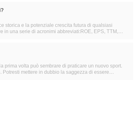
i?
e storica e la potenziale crescita futura di qualsiasi
re in una serie di acronimi abbreviati:ROE, EPS, TTM,
ltre ad analizzare il trac
la prima volta può sembrare di praticare un nuovo sport.
to. Potresti mettere in dubbio la saggezza di essere
sioni possono sembrare co