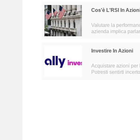
Cos'è L'RSI In Azion
Valutare la performanc
azienda implica parla
GARP e altro ancora. O
Investire In Azioni
Acquistare azioni per 
Potresti sentirti incer
coinvolti. Le commis